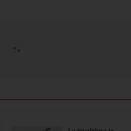
L’esport antifeixista
front l’Olimpíada nazi
de Berlín
Joan Pinyana Mormeneo
Més alt i més clar!
Joel Ramos
La invalidesa ja