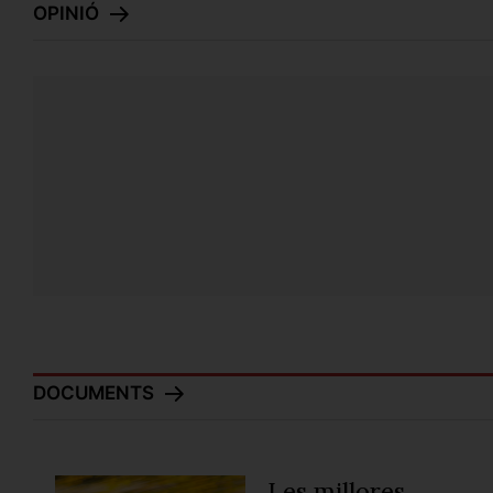
OPINIÓ
Educació o barbàrie
Saúl Figuera
Papers per a totes,
una victòria de classe
Llibert Rexach
DOCUMENTS
Les millores