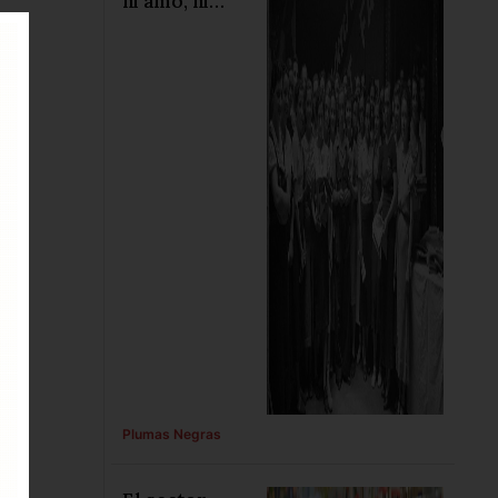
ni amo, ni
marit, ni
fronteres, ni
cis, ni colònia
Plumas Negras