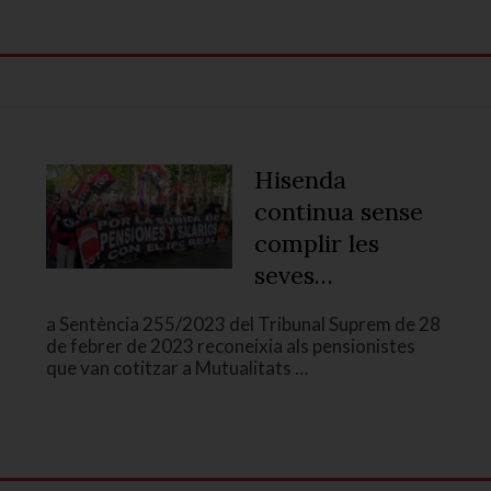
Hisenda
continua sense
complir les
seves
obligacions i no
a Sentència 255/2023 del Tribunal Suprem de 28
paga als qui
de febrer de 2023 reconeixia als pensionistes
cotitzem a
que van cotitzar a Mutualitats …
mutualitats
laborals (I part)