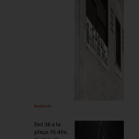
pedagogia
llibertària
Redacció
Del 36 a la
plaça: Ni déu,