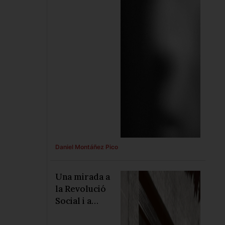
Daniel Montáñez Pico
Una mirada a
la Revolució
Social i a
l’actualitat,
des de la