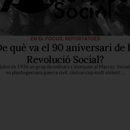
EN EL FOCUS
,
REPORTATGES
e què va el 90 aniversari de 
Revolució Social?
 juliol de 1936 un grup de militars s’aixequen al Marroc. Inicia
es plantegen una guerra civil, sinó un cop molt violent …