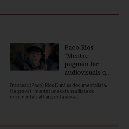
Paco Ríos:
“Mentre
puguem fer
audiovisuals que
expliquin
Francesc (Paco) Ríos Durà és documentalista.
realitats
Ha gravat i muntat una extensa llista de
incòmodes per
documentals al llarg de la seva …
als poders ens
donarem per
satisfets”