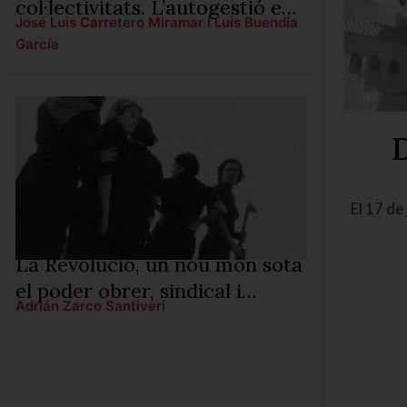
col·lectivitats. L’autogestió en
José Luis Carretero Miramar i Luis Buendía
acció.
García
D
El 17 de
La Revolució, un nou món sota
el poder obrer, sindical i
Adrián Zarco Santiveri
confederal