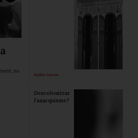
la
lment, no
Eulàlia Comas
Descolonitzar
l’anarquisme?