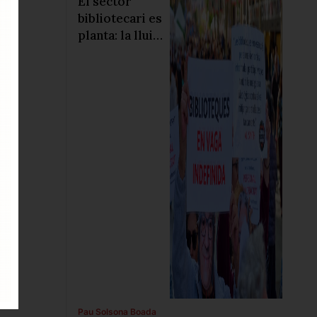
El sector
bibliotecari es
planta: la lluita
a les
Biblioteques
de Barcelona
s’estén a la
resta de
Catalunya
Pau Solsona Boada