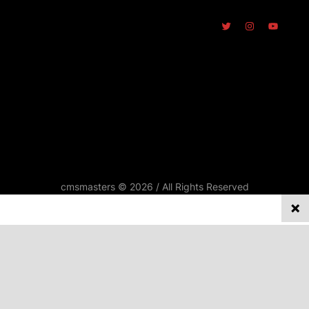
cmsmasters © 2026 / All Rights Reserved
REPORTATGES
Privacy on this site
ENTREVISTES
We collect and process your data on this site to better
SINDICALISME
understand how it is used. You can give your consent to all or
selected purposes, or you can decline them all. For more
DOCUMENTS
information, see our privacy policy.