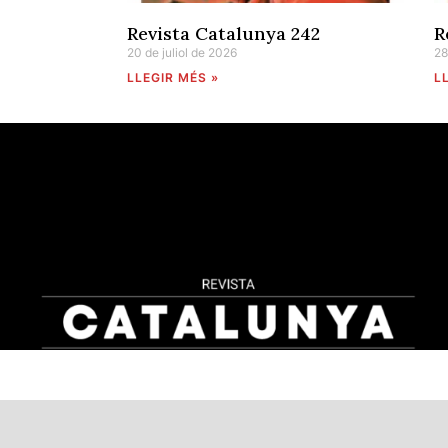
Revista Catalunya 242
R
20 de juliol de 2026
28
LLEGIR MÉS »
L
Privacy on this site