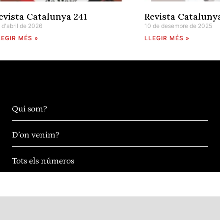
evista Catalunya 241
Revista Cataluny
 d'abril de 2026
10 de desembre de 2025
LEGIR MÉS »
LLEGIR MÉS »
Qui som?
D’on venim?
Tots els números
CGT Catalunya