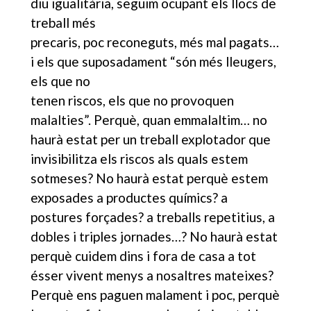
diu igualitària, seguim ocupant els llocs de
treball més
precaris, poc reconeguts, més mal pagats…
i els que suposadament “són més lleugers,
els que no
tenen riscos, els que no provoquen
malalties”. Perquè, quan emmalaltim… no
haurà estat per un treball explotador que
invisibilitza els riscos als quals estem
sotmeses? No haurà estat perquè estem
exposades a productes químics? a
postures forçades? a treballs repetitius, a
dobles i triples jornades…? No haurà estat
perquè cuidem dins i fora de casa a tot
ésser vivent menys a nosaltres mateixes?
Perquè ens paguen malament i poc, perquè