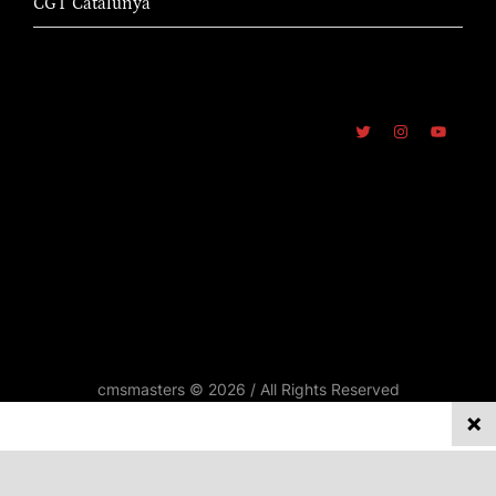
CGT Catalunya
cmsmasters © 2026 / All Rights Reserved
REPORTATGES
Privacy on this site
ENTREVISTES