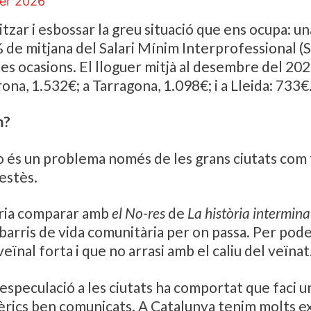
rer 2026
litzar i esbossar la greu situació que ens ocupa: u
de mitjana del Salari Mínim Interprofessional (SM
s ocasions. El lloguer mitjà al desembre del 202
ona, 1.532€; a Tarragona, 1.098€; i a Lleida: 733€
m?
no és un problema només de les grans ciutats com 
estès.
odria comparar amb
el No-res
de
La història intermina
 barris de vida comunitària per on passa. Per pode
eïnal forta i que no arrasi amb el caliu del veïnat
l’especulació a les ciutats ha comportat que faci 
ifèrics ben comunicats. A Catalunya tenim molts 