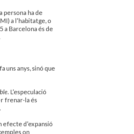
na persona ha de
I) a l’habitatge, o
5 a Barcelona és de
.
fa uns anys, sinó que
ble
. L’especulació
r frenar-la és
.
un efecte d’expansió
exemples on