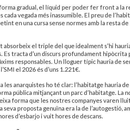
orma gradual, el líquid per poder fer front a la r
 és cada vegada més inassumible. El preu de l’hab
etint en una cursa sense normes amb la resta de
 absorbeix el triple del que idealment s’hi hauri
s. Es tracta d’un discurs profundament hipòcrita p
àxims responsables. Un lloguer típic hauria de s
l’SMI el 2026 és d’uns 1.221€.
a les anarquistes ho té clar: l’habitatge hauria de s
rma pública mitjançant un parc d’habitatge. La n
eixa forma que les nostres companyes varen lluit
la seva proposta genuïna era la de l’autogestió, a
 hores d’esbarjo i vuit hores de descans.