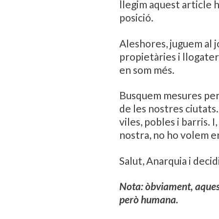
llegim aquest article
posició.
Aleshores, juguem al j
propietàries i llogate
en som més.
Busquem mesures perqu
de les nostres ciutats
viles, pobles i barris
nostra, no ho volem en
Salut, Anarquia i deci
Nota: òbviament, aquest
però humana.