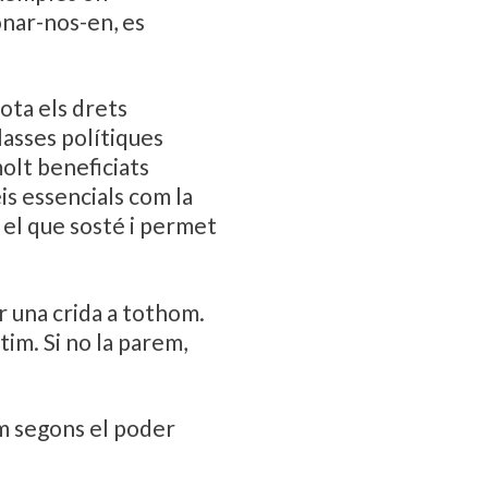
donar-nos-en, es
lota els drets
lasses polítiques
molt beneficiats
is essencials com la
ot el que sosté i permet
r una crida a tothom.
tim. Si no la parem,
im segons el poder