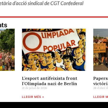
etària d’acció sindical de CGT Confederal
ats
L’esport antifeixista front
Papers
l’Olimpíada nazi de Berlín
victòri
21 de juliol de 2026
28 d'abril 
LLEGIR MÉS »
LLEGIR M