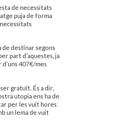
esta de necessitats
itatge puja de forma
 necessitats
a de destinar segons
er part d’aquestes, ja
er d’uns 407€/mes
er gratuït. És a dir,
ostra utopia ens ha de
ar per les vuit hores
mb un lema de vuit