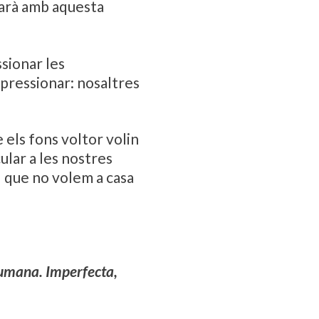
carà amb aquesta
ssionar les
 pressionar: nosaltres
els fons voltor volin
ular a les nostres
el que no volem a casa
humana. Imperfecta,