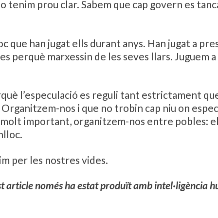
 ho tenim prou clar. Sabem que cap govern es tan
oc que han jugat ells durant anys. Han jugat a pre
res perquè marxessin de les seves llars. Juguem a
è l’especulació es reguli tant estrictament que 
. Organitzem-nos i que no trobin cap niu on espec
. I, molt important, organitzem-nos entre pobles: 
lloc.
dim per les nostres vides.
 article només ha estat produït amb intel·ligència 