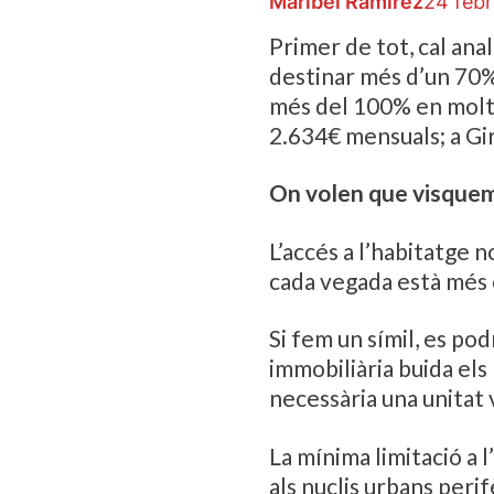
Maribel Ramírez
24 feb
Primer de tot, cal ana
destinar més d’un 70% 
més del 100% en molte
2.634€ mensuals; a Gir
On volen que visque
L’accés a l’habitatge 
cada vegada està més 
Si fem un símil, es p
immobiliària buida els
necessària una unitat v
La mínima limitació a 
als nuclis urbans per