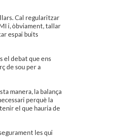
lars. Cal regularitzar
MI i, òbviament, tallar
ar espai buits
és el debat que ens
rç de sou per a
esta manera, la balança
 necessari perquè la
tenir el que hauria de
 segurament les qui