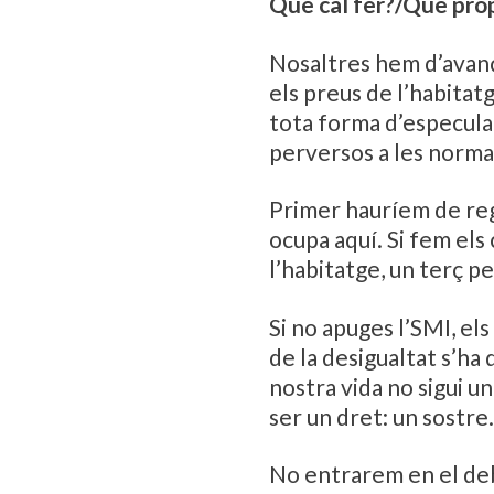
Què cal fer?/Què pr
Nosaltres hem d’avança
els preus de l’habitatg
tota forma d’especulac
perversos a les norma
Primer hauríem de regu
ocupa aquí. Si fem els
l’habitatge, un terç pe
Si no apuges l’SMI, el
de la desigualtat s’ha 
nostra vida no sigui u
ser un dret: un sostre.
No entrarem en el deba