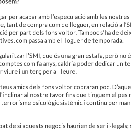
oposem?
r per acabar amb l’especulació amb les nostres l
e, tant de compra com de lloguer, en relació a l’S
ió per part dels fons voltor. Tampoc s’ha de deix
tives, com passa amb el lloguer de temporada.
laritzar l’SMI, que és una gran estafa, però no 
 comptes com fa anys, caldria poder dedicar un te
r viure i un terç per al lleure.
s teus amics dels fons voltor cobraran poc. D’aqu
d’inclinar al nostre favor fins que tinguem el pes
n terrorisme psicològic sistèmic i continu per man
t de si aquests negocis haurien de ser il·legals;