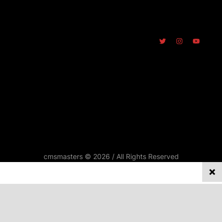
cmsmasters © 2026 / All Rights Reserved
REPORTATGES
Privacy on this site
ENTREVISTES
We collect and process your data on this site to better
SINDICALISME
understand how it is used. You can give your consent to all or