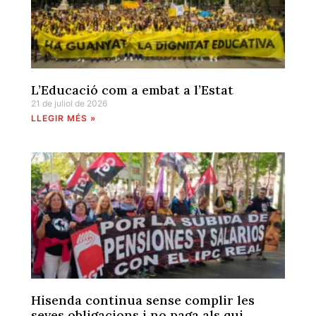
L’Educació com a embat a l’Estat
21 de juliol de 2026
LLEGIR MÉS »
Hisenda continua sense complir les
seves obligacions i no paga als qui