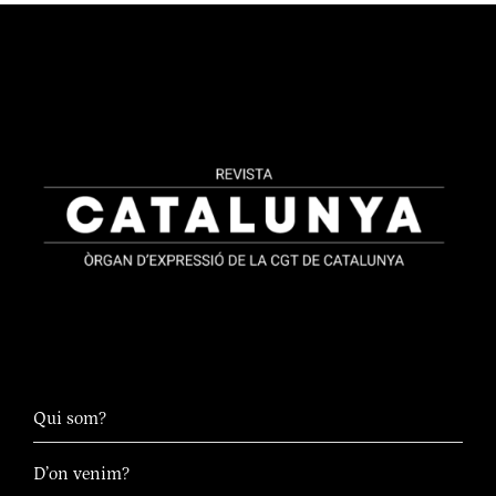
Qui som?
D’on venim?