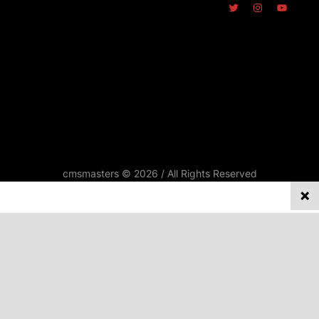
cmsmasters © 2026 / All Rights Reserved
REPORTATGES
Privacy on this site
ENTREVISTES
We collect and process your data on this site to better
SINDICALISME
understand how it is used. You can give your consent to all or
selected purposes, or you can decline them all. For more
DOCUMENTS
information, see our privacy policy.
Analytics
OPINIÓ