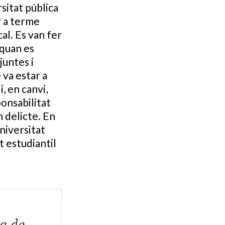
rsitat pública
r a terme
al. Es van fer
 quan es
juntes i
 va estar a
, en canvi,
ponsabilitat
n delicte. En
niversitat
t estudiantil