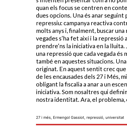
quan els focus se centren en conte
dues opcions. Una és anar seguint
repressiu: campanya reactiva cont
molts anys i, finalment, buscar un
vegades s’ha fet així i la repressió
prendre’ns la iniciativa en la lluita
una repressió que cada vegada és més
també en aquestes situacions. Una i
originat. En aquest sentit crec que 
de les encausades dels 27 i Més, mi
obligant la fiscalia a anar a un es
iniciativa. Som nosaltres qui definim
nostra identitat. Ara, el problema, 
27 i més
,
Ermengol Gassiot
,
repressió
,
universitat