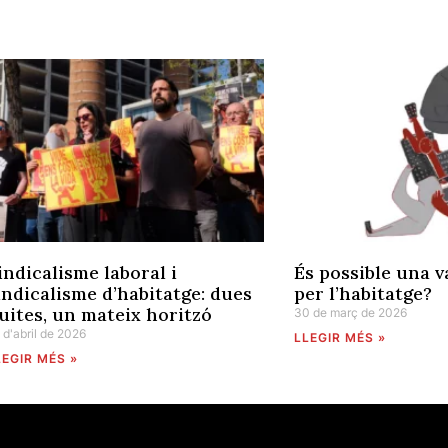
indicalisme laboral i
És possible una v
indicalisme d’habitatge: dues
per l’habitatge?
luites, un mateix horitzó
30 de març de 2026
 d'abril de 2026
LLEGIR MÉS »
LEGIR MÉS »