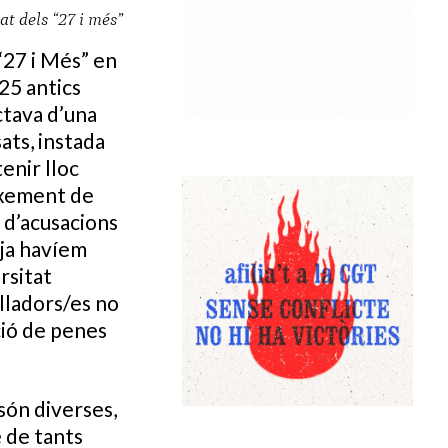
t dels “27 i més”
“27 i Més” en
 25 antics
actava d’una
ats, instada
enir lloc
eixement de
a d’acusacions
 ja havíem
rsitat
alladors/es no
ició de penes
 són diverses,
 de tants