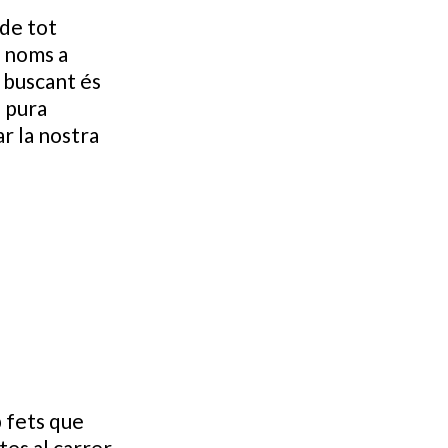
 de tot
s noms a
à buscant és
a pura
r la nostra
b fets que
es al carrer,