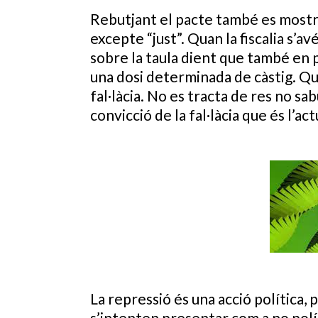
Rebutjant el pacte també es mostra 
excepte “just”. Quan la fiscalia s’a
sobre la taula dient que també en p
una dosi determinada de càstig. Qu
fal·làcia. No es tracta de res no s
convicció de la fal·làcia que és l’act
La repressió és una acció política,
s’intenten presentar com a no polí