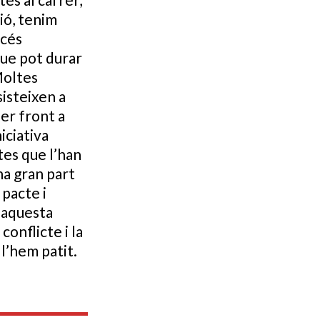
ió, tenim
océs
que pot durar
Moltes
sisteixen a
fer front a
iciativa
tes que l’han
na gran part
 pacte i
r aquesta
conflicte i la
 l’hem patit.