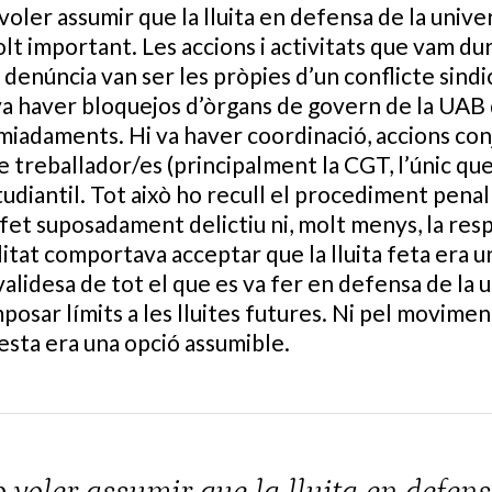
voler assumir que la lluita en defensa de la unive
lt important. Les accions i activitats que vam du
denúncia van ser les pròpies d’un conflicte sindic
va haver bloquejos d’òrgans de govern de la UAB
miadaments. Hi va haver coordinació, accions con
 treballador/es (principalment la CGT, l’únic que
udiantil. Tot això ho recull el procediment penal i
fet suposadament delictiu ni, molt menys, la res
ilitat comportava acceptar que la lluita feta era u
alidesa de tot el que es va fer en defensa de la u
osar límits a les lluites futures. Ni pel movimen
uesta era una opció assumible.