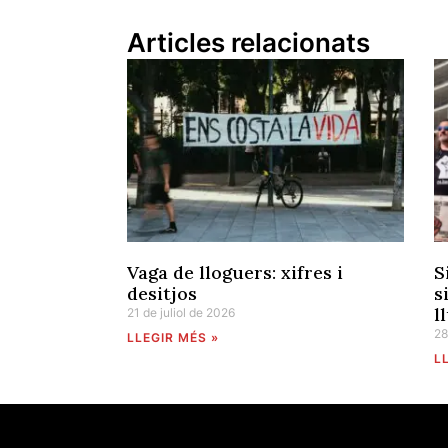
Articles relacionats
Vaga de lloguers: xifres i
S
desitjos
s
l
21 de juliol de 2026
28
LLEGIR MÉS »
L