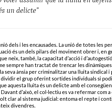
o voler assumir que la lluita en defen
és un delicte”
unió dels i les encausades. La unió de totes les p
ció és un dels pilars del moviment obrer i, en ge
que neix, també, la capacitat d’acció i d’autogestió
isme sempre han tractat de trencar les dinàmiques 
la seva ànsia per criminalitzar una lluita sindical i 
 dividir el grup oferint sortides individuals si po
que aquesta lluita és un delicte amb el consegüen
Davant d’això, el col·lectiu es va refermar com a c
t clar al sistema judicial: entoma el repte i contin
ateix divendres.