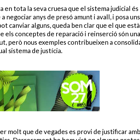
en tota la seva cruesa que el sistema judicial és
vé a negociar anys de presó amunt i avall, i posa un
ot canviar alguns, queda ben clar que el que est
e els conceptes de reparació i reinserció són un
abut, però nous exemples contribueixen a consolida
ual sistema de justícia.
 per molt que de vegades es provi de justificar am
tics. Darrerament ho hem vist en algunes protest