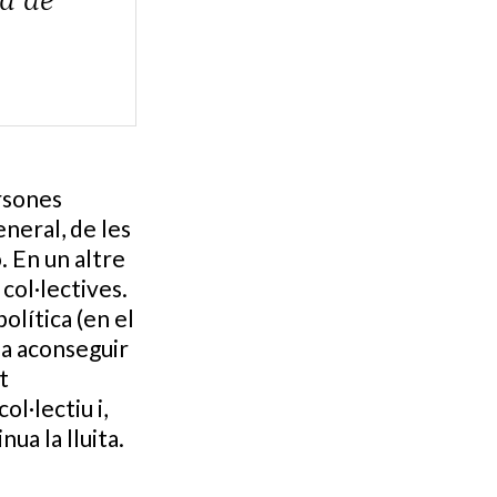
sa de
ersones
neral, de les
. En un altre
col·lectives.
política (en el
dia aconseguir
t
ol·lectiu i,
ua la lluita.