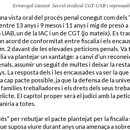
Ermengol Gassiot. Secció sindical CGT-UAB i repressalia
una vista oral del procés penal conegut com dels 
entre 13 anys i 9 mesos i 11 anys i mig de presó a
la UAB, un de la IAC i un de CGT (jo mateix). Es tr
’un acord de conformitat entre fiscalia i els encaus
úm. 2 davant de les elevades peticions penals. Va t
lia va plantejar un xantatge: a canvi d’un recon
nals, assumir un seguit de multes i deixar la rest
ys. La resposta dels i les encausades va ser la que
a cap pacte possible, ja que la defensa de la unive
s famílies treballadores i els drets dels seus treb
licte. El capítol proper serà el judici amb la pet
aniria a totes.
Més” per rebutjar el pacte plantejat per la fiscalia
que suposa viure durant anys una amenaça a sobre