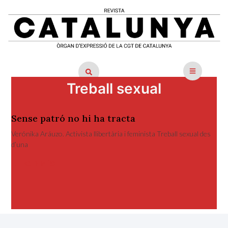
Treball sexual
Sense patró no hi ha tracta
Verónika Aráuzo. Activista llibertària i feminista Treball sexual des
d’una
LLEGIR MÉS