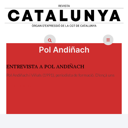
Pol Andiñach
ENTREVISTA A POL ANDIÑACH
Pol Andiñach i Viñals (1991), periodista de formació. D’ençà uns
LLEGIR MÉS