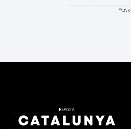
*un co