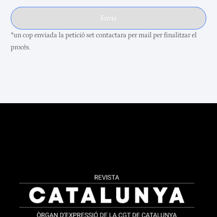
Envia
*un cop enviada la petició set contactara per mail per finalitzar el
procès.