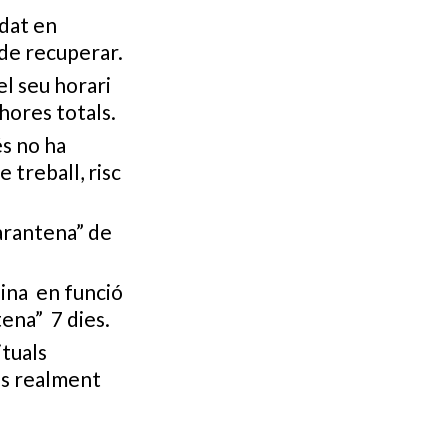
idat en
 de recuperar.
el seu horari
hores totals.
és no ha
 treball, risc
uarantena” de
eina en funció
tena” 7 dies.
ituals
 és realment