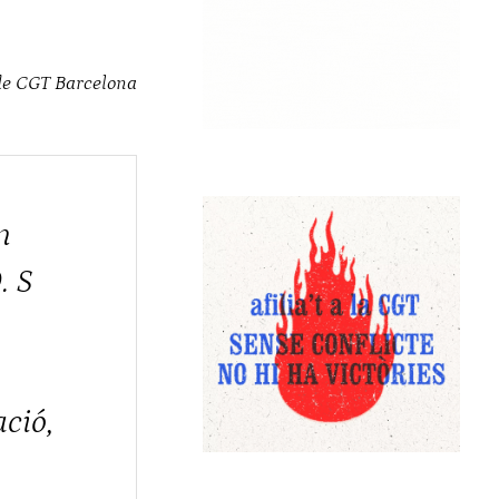
 de CGT Barcelona
n
. S
ció,