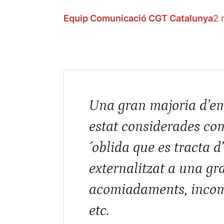
Equip Comunicació CGT Catalunya
2 
Una gran majoria d’em
estat considerades co
´oblida que es tracta 
externalitzat a una gra
acomiadaments, incompl
etc.