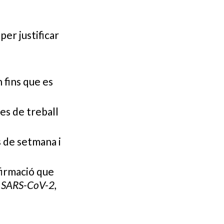
er justificar
 fins que es
es de treball
s de setmana i
firmació que
al SARS-CoV-2,