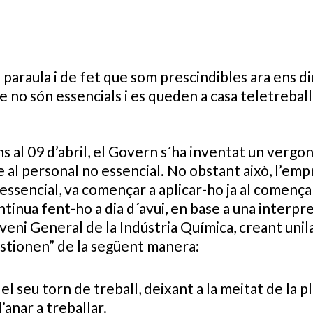
paraula i de fet que som prescindibles ara ens d
ue no són essencials i es queden a casa teletrebal
s al 09 d’abril, el Govern s´ha inventat un vergo
 al personal no essencial. No obstant això, l’emp
om essencial, va començar a aplicar-ho ja al comen
ontinua fent-ho a dia d´avui, en base a una interpr
nveni General de la Indústria Química, creant uni
estionen” de la següent manera:
l seu torn de treball, deixant a la meitat de la pl
d’anar a treballar.