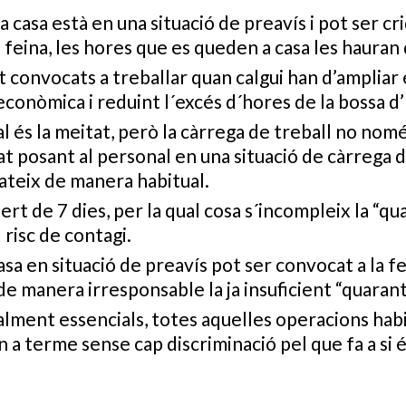
 casa està en una situació de preavís i pot ser cr
feina, les hores que es queden a casa les hauran
t convocats a treballar quan calgui han d’ampliar 
onòmica i reduint l´excés d´hores de la bossa d’
al és la meitat, però la càrrega de treball no nom
t posant al personal en una situació de càrrega de
 pateix de manera habitual.
ert de 7 dies, per la qual cosa s´incompleix la “q
 risc de contagi.
asa en situació de preavís pot ser convocat a la f
de manera irresponsable la ja insuficient “quaran
realment essencials, totes aquelles operacions hab
en a terme sense cap discriminació pel que fa a si