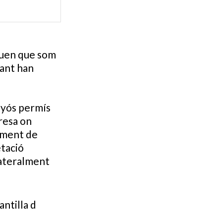
iuen que som
lant han
nyós permís
resa on
çament de
etació
lateralment
antilla d