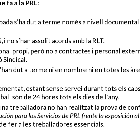
 fa a la PRL:
pada s’ha dut a terme només a nivell documental p
 i no s’han assolit acords amb la RLT.
sonal propi, però no a contractes i personal extern
 Sindical.
s’han dut a terme ni en nombre ni en totes les àre
rementat, estant sense servei durant tots els cap
ball són de 24 hores tots els dies de l´any.
una treballadora no han realitzat la prova de con
ción para los Servicios de PRL frente la exposición 
 de fer a les treballadores essencials.