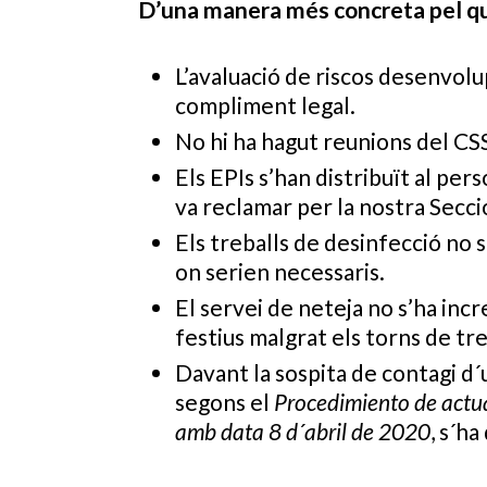
D’una manera més concreta pel que
L’avaluació de riscos desenvolu
compliment legal.
No hi ha hagut reunions del CSS,
Els EPIs s’han distribuït al per
va reclamar per la nostra Secció
Els treballs de desinfecció no 
on serien necessaris.
El servei de neteja no s’ha inc
festius malgrat els torns de tre
Davant la sospita de contagi d´
segons el
Procedimiento de actua
amb data
8 d´abril de 2020
, s´ha