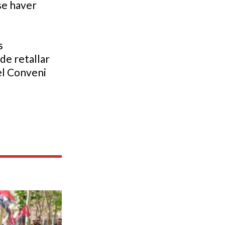
se haver
s
de retallar
el Conveni