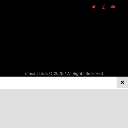
cmsmasters © 2026 / All Rights Reserved
REPORTATGES
Privacy on this site
ENTREVISTES
We collect and process your data on this site to better
SINDICALISME
understand how it is used. You can give your consent to all or
selected purposes, or you can decline them all. For more
DOCUMENTS
information, see our privacy policy.
Analytics
OPINIÓ